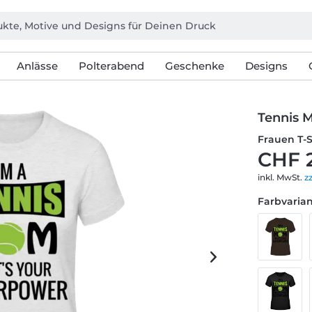
Anlässe
Polterabend
Geschenke
Designs
Tennis 
Frauen T-
CHF 
inkl. MwSt.
z
Farbvarian