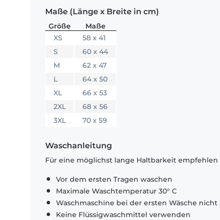
Maße (Länge x Breite in cm)
Größe
Maße
XS
58 x 41
S
60 x 44
M
62 x 47
L
64 x 50
XL
66 x 53
2XL
68 x 56
3XL
70 x 59
Waschanleitung
Für eine möglichst lange Haltbarkeit empfehlen
Vor dem ersten Tragen waschen
Maximale Waschtemperatur 30° C
Waschmaschine bei der ersten Wäsche nicht 
Keine Flüssigwaschmittel verwenden