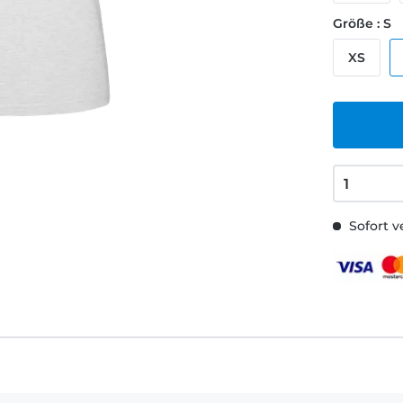
Größe : S
XS
Sofort v