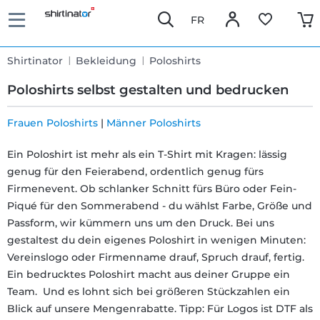
FR
Shirtinator
Bekleidung
Poloshirts
Poloshirts selbst gestalten und bedrucken
Frauen Poloshirts
|
Männer Poloshirts
Schnelle
Ein Poloshirt ist mehr als ein T-Shirt mit Kragen: lässig
genug für den Feierabend, ordentlich genug fürs
Lieferung
Firmenevent. Ob schlanker Schnitt fürs Büro oder Fein-
Piqué für den Sommerabend - du wählst Farbe, Größe und
30 Tage
Passform, wir kümmern uns um den Druck. Bei uns
gestaltest du dein eigenes Poloshirt in wenigen Minuten:
Umtauschrecht
Vereinslogo oder Firmenname drauf, Spruch drauf, fertig.
Ein bedrucktes Poloshirt macht aus deiner Gruppe ein
Rückgaberecht
Team. Und es lohnt sich bei größeren Stückzahlen ein
Blick auf unsere Mengenrabatte. Tipp: Für Logos ist DTF als