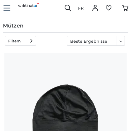
FR
Mützen
Filtern
Schnelle
Lieferung
30 Tage
Umtauschrecht
Rückgaberecht
Häufige