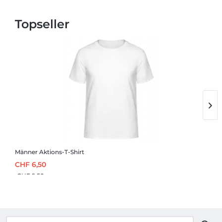
Topseller
Männer Aktions-T-Shirt
H
CHF 6,50
C
CHF 9,50