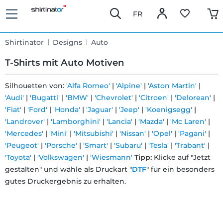
FR
Shirtinator
Designs
Auto
T-Shirts mit Auto Motiven
Silhouetten von:
'Alfa Romeo'
|
'Alpine'
|
'Aston Martin'
|
'Audi'
|
'Bugatti'
|
'BMW'
|
'Chevrolet'
|
'Citroen'
|
'Delorean'
|
Schnelle
'Fiat'
|
'Ford'
|
'Honda'
|
'Jaguar'
|
'Jeep'
|
'Koenigsegg'
|
Lieferung
'Landrover'
|
'Lamborghini'
|
'Lancia'
|
'Mazda'
|
'Mc Laren'
|
'Mercedes'
|
'Mini'
|
'Mitsubishi'
|
'Nissan'
|
'Opel'
|
'Pagani'
|
'Peugeot'
|
'Porsche'
|
'Smart'
|
'Subaru'
|
'Tesla'
|
'Trabant'
|
30 Tage
'Toyota'
|
'Volkswagen'
|
'Wiesmann'
Tipp:
Klicke auf "Jetzt
gestalten" und wähle als Druckart "
DTF
" für ein besonders
Umtauschrecht
gutes Druckergebnis zu erhalten.
Rückgaberecht