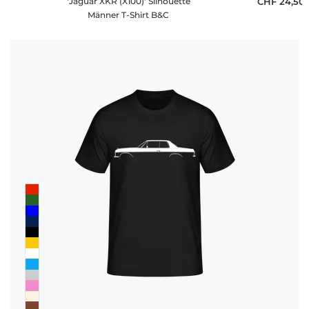
'Jaguar XKR (X100)' Silhouette
CHF 24,50
Männer T-Shirt B&C