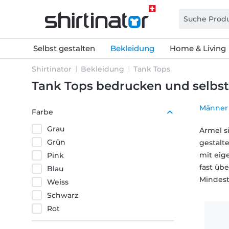
Selbst gestalten
Bekleidung
Home & Living
Shirtinator
Bekleidung
Tank Tops
Tank Tops bedrucken und selbst
Männer 
Farbe
Grau
Ärmel s
Grün
gestalte
mit eig
Pink
fast üb
Blau
Mindest
Weiss
Motive
Schwarz
Rot