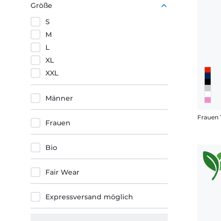
Größe
S
M
L
XL
XXL
Männer
Frauen 
Frauen
Bio
Fair Wear
Expressversand möglich