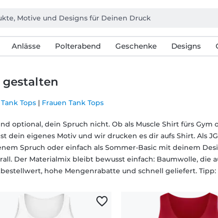
Anlässe
Polterabend
Geschenke
Designs
 gestalten
Tank Tops
|
Frauen Tank Tops
ind optional, dein Spruch nicht. Ob als Muscle Shirt fürs Gym
st dein eigenes Motiv und wir drucken es dir aufs Shirt. Als JGA
enem Spruch oder einfach als Sommer-Basic mit deinem Design
erall. Der Materialmix bleibt bewusst einfach: Baumwolle, die
bestellwert, hohe Mengenrabatte und schnell geliefert. Tipp: 
n
.