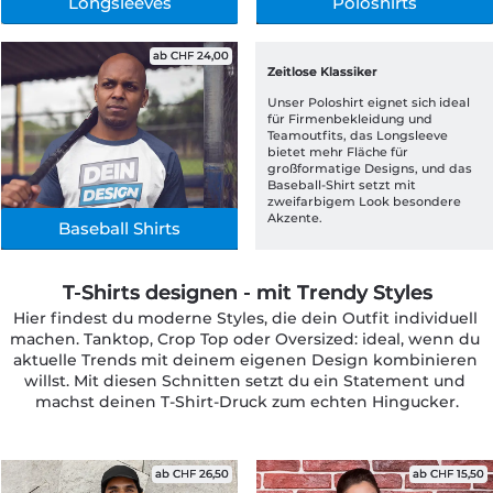
Longsleeves
Poloshirts
ab CHF 24,00
Zeitlose Klassiker
Unser Poloshirt eignet sich ideal 
für Firmenbekleidung und 
Teamoutfits, das Longsleeve 
bietet mehr Fläche für 
großformatige Designs, und das 
Baseball-Shirt setzt mit 
zweifarbigem Look besondere 
Akzente.
Baseball Shirts
T-Shirts designen - mit Trendy Styles
Hier findest du moderne Styles, die dein Outfit individuell 
machen. Tanktop, Crop Top oder Oversized: ideal, wenn du 
aktuelle Trends mit deinem eigenen Design kombinieren 
willst. Mit diesen Schnitten setzt du ein Statement und 
machst deinen T-Shirt-Druck zum echten Hingucker.
ab CHF 26,50
ab CHF 15,50