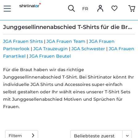
FR
Junggesellinnenabschied T-Shirts für die Braut
JGA Frauen Shirts
|
JGA Frauen Team
|
JGA Frauen
Partnerlook
|
JGA Trauzeugin
|
JGA Schwester
|
JGA Frauen
Schnelle
Fanartikel
|
JGA Frauen Beutel
Lieferung
Für die Braut haben wir das richtige
Junggesellinnenabschied T-Shirt. Bei Shirtinator könnt Ihr
30 Tage
individuelle JGA Shirts und Accessoires super-einfach
selbst gestalten oder Ihr wählt eines unserer T-Shirt Sets
Umtauschrecht
mit Junggesellenabschied Motiven und Sprüchen für
Frauen.
Rückgaberecht
Häufige
Filtern