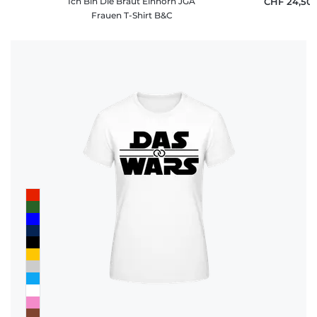
Ich Bin Die Braut Einhorn JGA
CHF 24,50
Frauen T-Shirt B&C