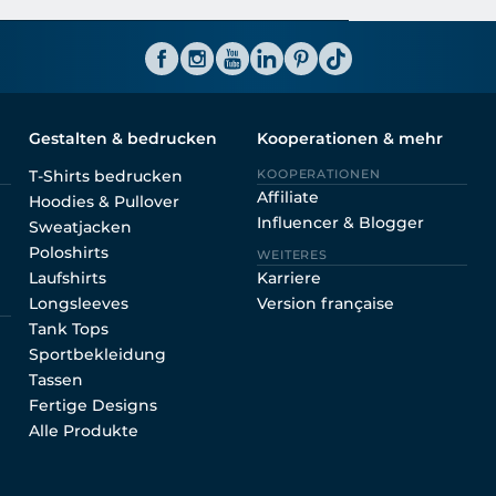
ator CH
Gestalten & bedrucken
Kooperationen & mehr
T-Shirts bedrucken
KOOPERATIONEN
Affiliate
Hoodies & Pullover
Influencer & Blogger
Sweatjacken
Poloshirts
WEITERES
Laufshirts
Karriere
Longsleeves
Version française
Tank Tops
Sportbekleidung
Tassen
Fertige Designs
Alle Produkte