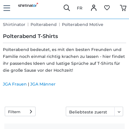
FR
Shirtinator
Polterabend
Polterabend Motive
Polterabend T-Shirts
Polterabend bedeutet, es mit den besten Freunden und
Familie noch einmal richtig krachen zu lassen - hier findet
Schnelle
ihr passendes Ideen und lustige Sprüche auf T-Shirts für
Lieferung
die große Sause vor der Hochzeit!
JGA Frauen
|
JGA Männer
30 Tage
Umtauschrecht
Filtern
Rückgaberecht