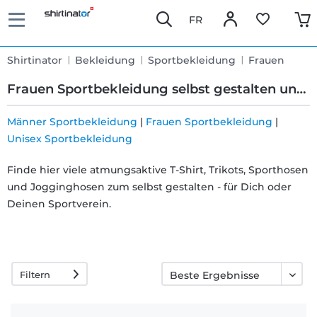
FR
Shirtinator
Bekleidung
Sportbekleidung
Frauen
Frauen Sportbekleidung selbst gestalten und bedrucken
Männer Sportbekleidung
|
Frauen Sportbekleidung
|
Unisex Sportbekleidung
Schnelle
Finde hier viele atmungsaktive T-Shirt, Trikots, Sporthosen
Lieferung
und Jogginghosen zum selbst gestalten - für Dich oder
Deinen Sportverein.
30 Tage
Umtauschrecht
Filtern
Rückgaberecht