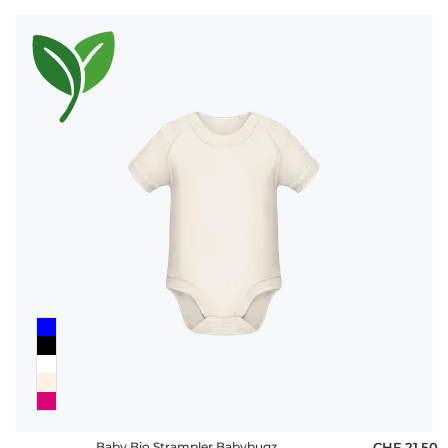
Baby Bio Strampler Babybugz
CHF 21,50