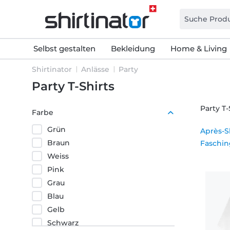
Selbst gestalten
Bekleidung
Home & Living
Shirtinator
Anlässe
Party
Party T-Shirts
Party T-
Farbe
Grün
Après-Sk
Braun
Faschin
Weiss
Pink
Grau
Blau
Gelb
Schwarz