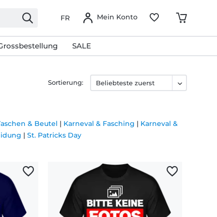
Mein Konto
FR
Grossbestellung
SALE
Sortierung:
aschen & Beutel
|
Karneval & Fasching
|
Karneval &
eidung
|
St. Patricks Day