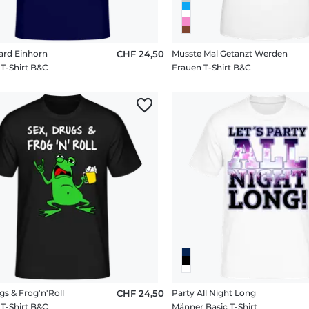
ard Einhorn
CHF 24,50
Musste Mal Getanzt Werden
T-Shirt B&C
Frauen T-Shirt B&C
gs & Frog'n'Roll
CHF 24,50
Party All Night Long
T-Shirt B&C
Männer Basic T-Shirt