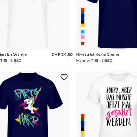
liert Eh Orange
CHF 24,50
Niveau Ist Keine Creme
T-Shirt B&C
Männer T-Shirt B&C