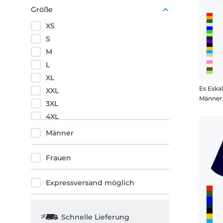
Lila
Größe
Orange
XS
Rot
S
M
L
XL
Es Eska
XXL
Männer 
3XL
4XL
5XL
Männer
Frauen
Expressversand möglich
Schnelle Lieferung