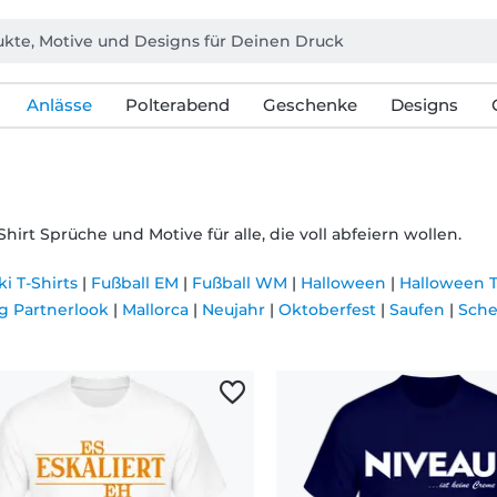
Anlässe
Polterabend
Geschenke
Designs
Shirt Sprüche und Motive für alle, die voll abfeiern wollen.
i T-Shirts
|
Fußball EM
|
Fußball WM
|
Halloween
|
Halloween T
g Partnerlook
|
Mallorca
|
Neujahr
|
Oktoberfest
|
Saufen
|
Sch