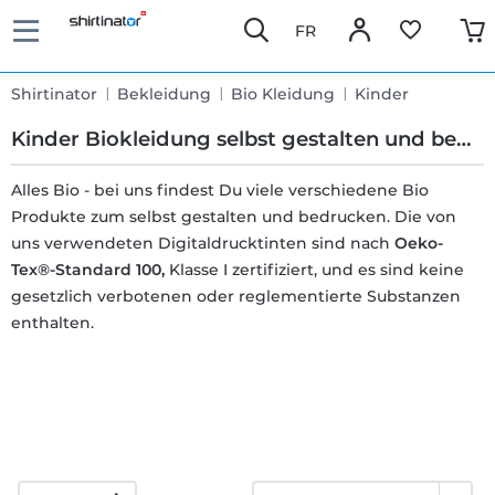
FR
Shirtinator
Bekleidung
Bio Kleidung
Kinder
Kinder Biokleidung selbst gestalten und bedrucken
Alles Bio - bei uns findest Du viele verschiedene Bio
Produkte zum selbst gestalten und bedrucken. Die von
Schnelle
uns verwendeten Digitaldrucktinten sind nach
Oeko-
Lieferung
Tex®-Standard 100,
Klasse I zertifiziert, und es sind keine
gesetzlich verbotenen oder reglementierte Substanzen
enthalten.
30 Tage
Umtauschrecht
Rückgaberecht