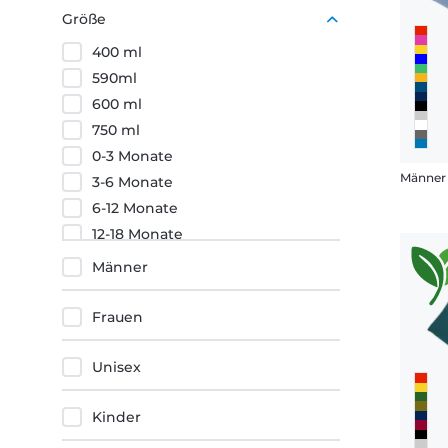
Rot
Größe
Schwarz
400 ml
Braun
590ml
600 ml
750 ml
0-3 Monate
Männer 
3-6 Monate
6-12 Monate
12-18 Monate
18-24 Monate
Männer
3-4 Jahre
4-5 Jahre
Frauen
5-6 Jahre
6-7 Jahre
Unisex
7-8 Jahre
8-9 Jahre
Kinder
9-11 Jahre