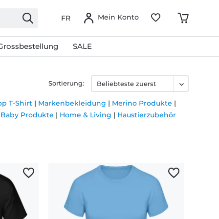
Mein Konto
FR
Grossbestellung
SALE
Sortierung:
op T-Shirt
|
Markenbekleidung
|
Merino Produkte
|
|
Baby Produkte
|
Home & Living
|
Haustierzubehör