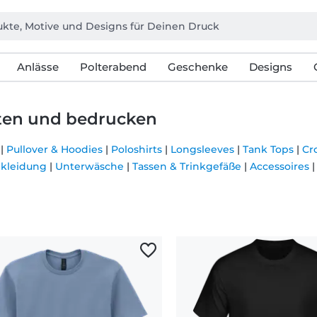
Anlässe
Polterabend
Geschenke
Designs
alten und bedrucken
|
Pullover & Hoodies
|
Poloshirts
|
Longsleeves
|
Tank Tops
|
Cr
kleidung
|
Unterwäsche
|
Tassen & Trinkgefäße
|
Accessoires