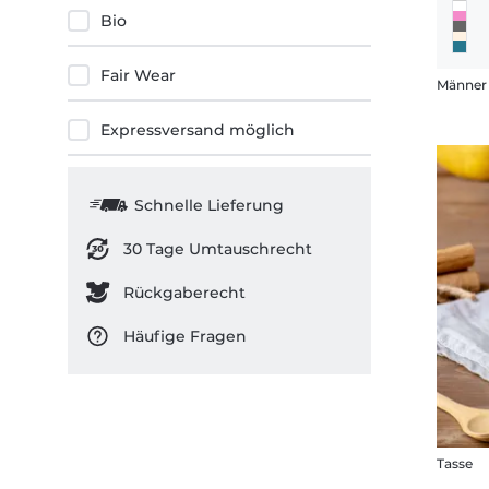
Bio
10-11 Jahre
12-13 Jahre
Fair Wear
12-14 Jahre
XS
Expressversand möglich
S
S - M
M
Schnelle Lieferung
L
L - XL
30 Tage Umtauschrecht
XL
Rückgaberecht
XXL
3XL
Häufige Fragen
4XL
5XL
37/41
42/46
Tasse
Standard