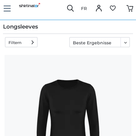
FR
Longsleeves
Filtern
Schnelle
Lieferung
30 Tage
Umtauschrecht
Rückgaberecht
Häufige