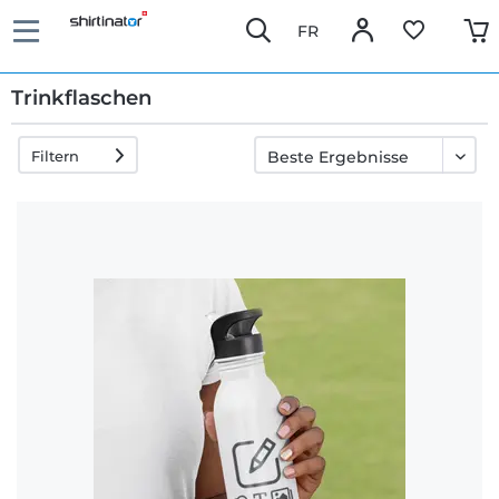
FR
Trinkflaschen
Filtern
Schnelle
Lieferung
30 Tage
Umtauschrecht
Rückgaberecht
Häufige