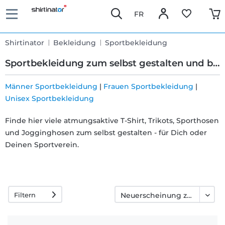
FR
Shirtinator
Bekleidung
Sportbekleidung
Sportbekleidung zum selbst gestalten und bedrucken
Männer Sportbekleidung
|
Frauen Sportbekleidung
|
Unisex Sportbekleidung
Schnelle
Finde hier viele atmungsaktive T-Shirt, Trikots, Sporthosen
Lieferung
und Jogginghosen zum selbst gestalten - für Dich oder
Deinen Sportverein.
30 Tage
Umtauschrecht
Filtern
Rückgaberecht