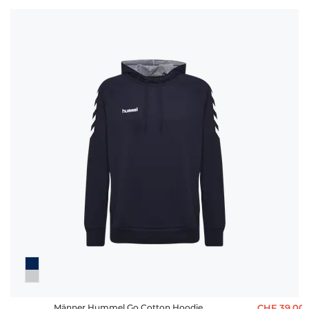
Männer Hummel Go Cotton Hoodie
CHF 39,00