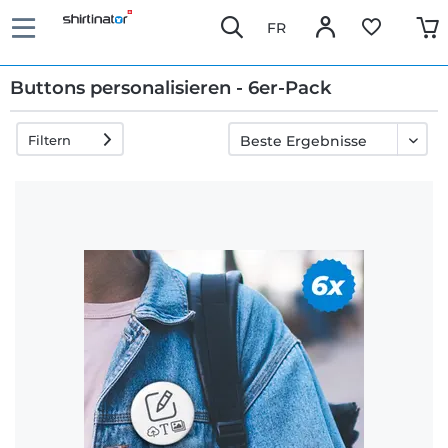
FR
Buttons personalisieren - 6er-Pack
Filtern
Schnelle
Lieferung
30 Tage
Umtauschrecht
Rückgaberecht
Häufige