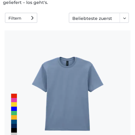
geliefert – los geht's.
Häufige
Fragen
Filtern