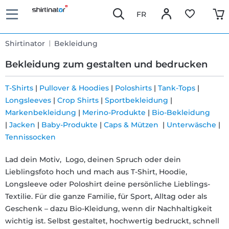
FR
Shirtinator
Bekleidung
Bekleidung zum gestalten und bedrucken
T-Shirts
|
Pullover & Hoodies
|
Poloshirts
|
Tank-Tops
|
Longsleeves
|
Crop Shirts
|
Sportbekleidung
|
Schnelle
Markenbekleidung
|
Merino-Produkte
|
Bio-Bekleidung
Lieferung
|
Jacken
|
Baby-Produkte
|
Caps & Mützen
|
Unterwäsche
|
Tennissocken
30 Tage
Lad dein Motiv, Logo, deinen Spruch oder dein
Lieblingsfoto hoch und mach aus T-Shirt, Hoodie,
Umtauschrecht
Longsleeve oder Poloshirt deine persönliche Lieblings-
Textilie. Für die ganze Familie, für Sport, Alltag oder als
Rückgaberecht
Geschenk – dazu Bio-Kleidung, wenn dir Nachhaltigkeit
wichtig ist. Selbst gestaltet, hochwertig bedruckt, schnell