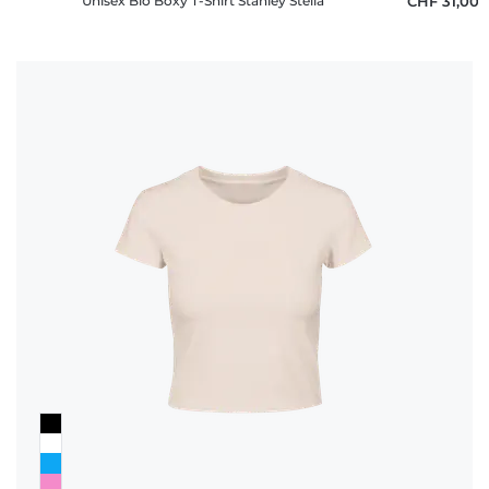
Unisex Bio Boxy T-Shirt Stanley Stella
CHF 31,00