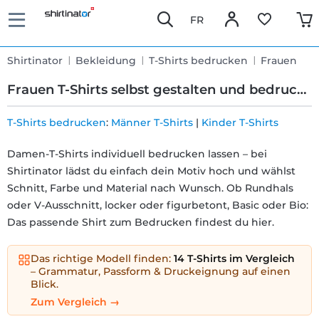
FR
Shirtinator
Bekleidung
T-Shirts bedrucken
Frauen
Frauen T-Shirts selbst gestalten und bedrucken
T-Shirts bedrucken
:
Männer T-Shirts
|
Kinder T-Shirts
Schnelle
Damen-T-Shirts individuell bedrucken lassen – bei
Shirtinator lädst du einfach dein Motiv hoch und wählst
Lieferung
Schnitt, Farbe und Material nach Wunsch. Ob Rundhals
oder V-Ausschnitt, locker oder figurbetont, Basic oder Bio:
30 Tage
Das passende Shirt zum Bedrucken findest du hier.
Umtauschrecht
Das richtige Modell finden:
14 T-Shirts im Vergleich
– Grammatur, Passform & Druckeignung auf einen
Blick.
Rückgaberecht
Zum Vergleich →