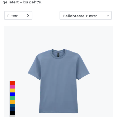
geliefert – los geht's.
Häufige
Fragen
Filtern