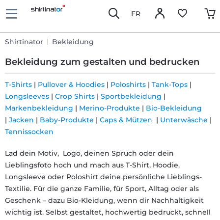
FR
Shirtinator
Bekleidung
Bekleidung zum gestalten und bedrucken
T-Shirts
|
Pullover & Hoodies
|
Poloshirts
|
Tank-Tops
|
Longsleeves
|
Crop Shirts
|
Sportbekleidung
|
Schnelle
Markenbekleidung
|
Merino-Produkte
|
Bio-Bekleidung
Lieferung
|
Jacken
|
Baby-Produkte
|
Caps & Mützen
|
Unterwäsche
|
Tennissocken
30 Tage
Lad dein Motiv, Logo, deinen Spruch oder dein
Lieblingsfoto hoch und mach aus T-Shirt, Hoodie,
Umtauschrecht
Longsleeve oder Poloshirt deine persönliche Lieblings-
Textilie. Für die ganze Familie, für Sport, Alltag oder als
Rückgaberecht
Geschenk – dazu Bio-Kleidung, wenn dir Nachhaltigkeit
wichtig ist. Selbst gestaltet, hochwertig bedruckt, schnell