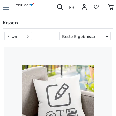
FR
Kissen
Filtern
Schnelle
Lieferung
30 Tage
Umtauschrecht
Rückgaberecht
Häufige