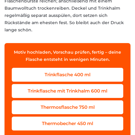
Flaschenbürste reichen; anschließend mit einem
Baumwolltuch trockenreiben. Deckel und Trinkhalm
regelmäßig separat ausspülen, dort setzen sich
Rückstände am ehesten fest. So bleibt auch der Druck
lange schön.
Motiv hochladen, Vorschau prüfen, fertig – deine
Flasche entsteht in wenigen Minuten.
Trinkflasche 400 ml
Trinkflasche mit Trinkhalm 600 ml
Thermosflasche 750 ml
Thermobecher 450 ml