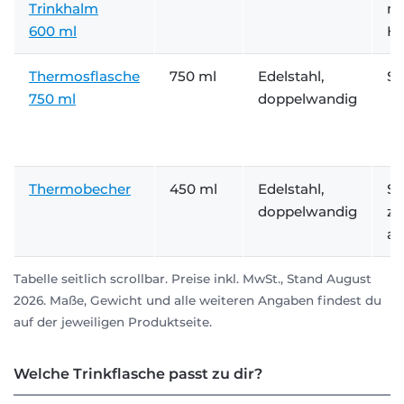
Trinkhalm
mi
600 ml
He
Thermosflasche
750 ml
Edelstahl,
Sc
750 ml
doppelwandig
Thermobecher
450 ml
Edelstahl,
Sc
doppelwandig
zw
au
Tabelle seitlich scrollbar.
Preise inkl. MwSt., Stand August
2026. Maße, Gewicht und alle weiteren Angaben findest du
auf der jeweiligen Produktseite.
Welche Trinkflasche passt zu dir?