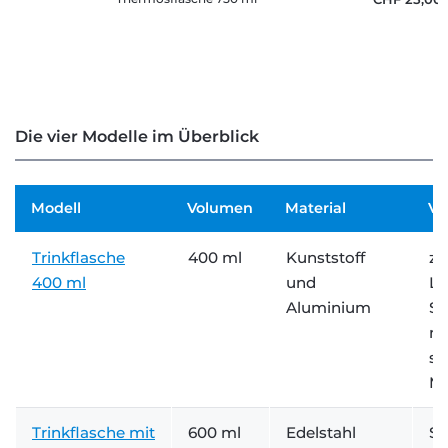
Die vier Modelle im Überblick
Modell
Volumen
Material
Ve
Trinkflasche
400 ml
Kunststoff
zw
400 ml
und
Li
Aluminium
Sc
mi
so
M
Trinkflasche mit
600 ml
Edelstahl
Sc