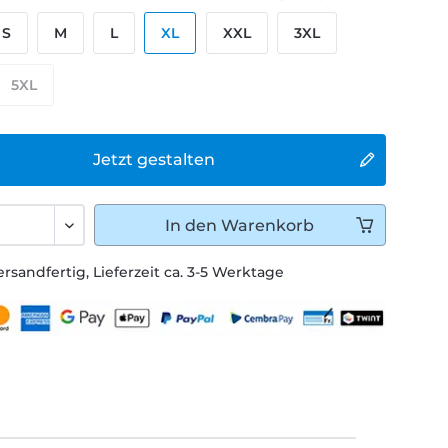
S
M
L
XL
XXL
3XL
5XL
Jetzt gestalten
In den
Warenkorb
ersandfertig, Lieferzeit ca. 3-5 Werktage