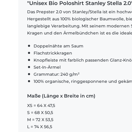
"Unisex Bio Poloshirt Stanley Stella 2.0
Das Prepster 2.0 von Stanley/Stella ist ein hochw
Hergestellt aus 100% biologischer Baumwolle, b
langlebige Verarbeitung. Mit seinem modernen S
Kragen und den Ärmelbündchen ist es die ideale 
Doppelnähte am Saum
Flachstrickkragen
Knopfleiste mit farblich passenden Glanz-Kn
Set-In-Ärmel
Grammatur: 240 g/m²
100% organische, ringgesponnene und gek
Maße (Länge x Breite in cm)
XS = 64 X 47,5
S = 68 X 50,5
M = 72 X 53,5
L = 74 X 56,5