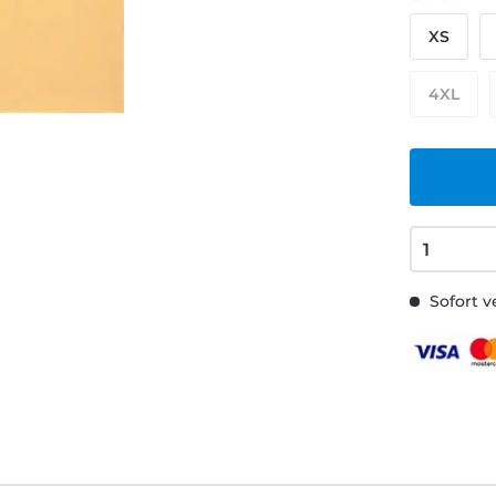
XS
4XL
Sofort v