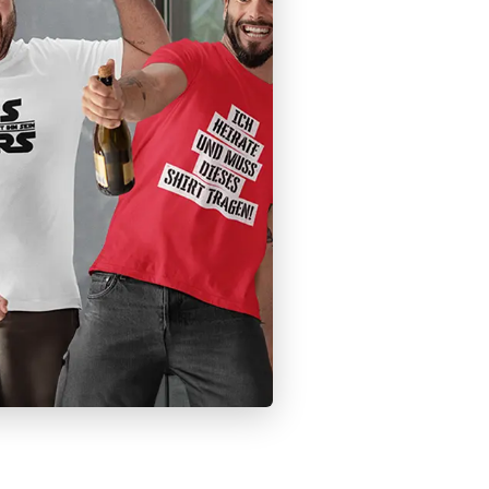
– für deinen Polterabend.
end Männer →