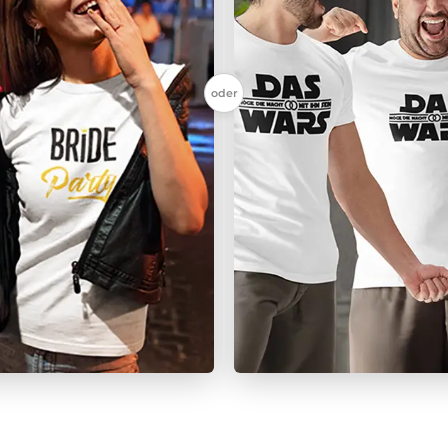
oder
ehr – individuell bedruckt.
T-Shirts, Hoodies & mehr 
Frauen →
Zum Polterab