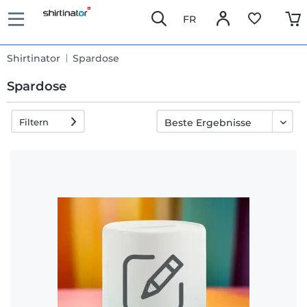
FR
Shirtinator
Spardose
Spardose
Filtern
Schnelle
Lieferung
30 Tage
Umtauschrecht
Rückgaberecht