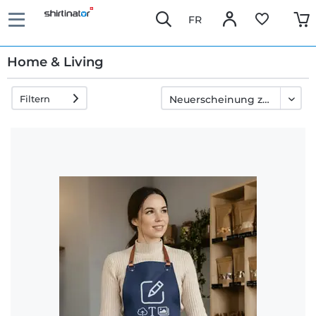
FR
Home & Living
Filtern
Schnelle
Lieferung
30 Tage
Umtauschrecht
Rückgaberecht
Häufige