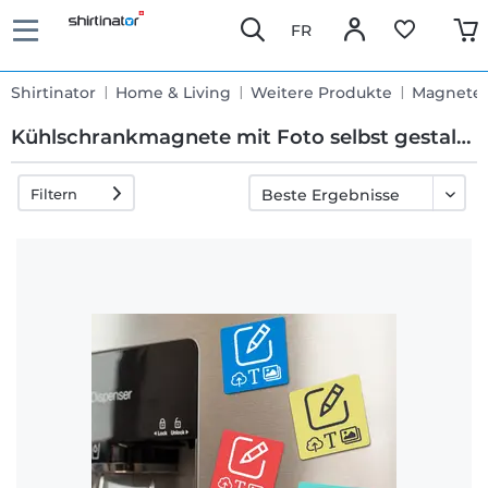
FR
Shirtinator
Home & Living
Weitere Produkte
Magnete
Kühlschrankmagnete mit Foto selbst gestalten
Filtern
Schnelle
Lieferung
30 Tage
Umtauschrecht
Rückgaberecht