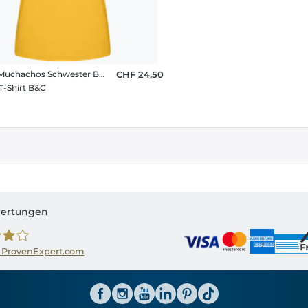
Adio´s Muchachos Schwester Braut weiss
CHF 24,50
T-Shirt B&C
ertungen
 ProvenExpert.com
ator CH