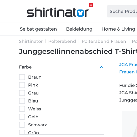
Selbst gestalten
Bekleidung
Home & Living
Shirtinator
Polterabend
Polterabend Frauen
Po
Junggesellinnenabschied T-Shir
JGA Fra
Farbe
Frauen 
Braun
Pink
Für die
JGA Shir
Grau
Jungges
Blau
Weiss
Gelb
Schwarz
Grün