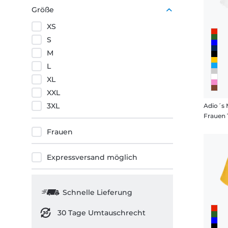
Rot
Größe
XS
S
M
L
XL
XXL
3XL
Frauen 
Frauen
Expressversand möglich
Schnelle Lieferung
30 Tage Umtauschrecht