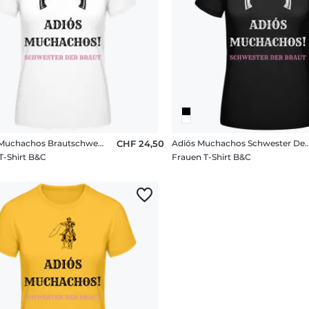
Adio´s Muchachos Brautschwester Schwarz
CHF 24,50
Adiós Muchachos Schweste
T-Shirt B&C
Frauen T-Shirt B&C