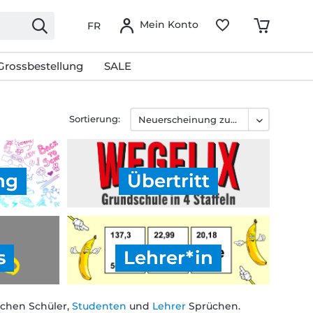
Mein Konto
FR
Grossbestellung
SALE
Sortierung:
ng
Übertritt
s
Lehrer*in
schen Schüler,
Studenten
und
Lehrer
Sprüchen.