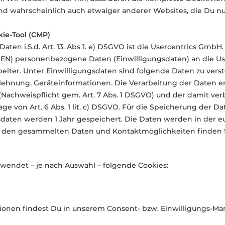
d wahrscheinlich auch etwaiger anderer Websites, die Du nutz
kie-Tool (CMP)
aten i.S.d. Art. 13. Abs 1. e) DSGVO ist die Usercentrics Gm
N) personenbezogene Daten (Einwilligungsdaten) an die Use
rbeiter. Unter Einwilligungsdaten sind folgende Daten zu ver
blehnung, Geräteinformationen. Die Verarbeitung der Daten e
(Nachweispflicht gem. Art. 7 Abs. 1 DSGVO) und der damit 
ge von Art. 6 Abs. 1 lit. c) DSGVO. Für die Speicherung der Da
sdaten werden 1 Jahr gespeichert. Die Daten werden in der e
u den gesammelten Daten und Kontaktmöglichkeiten finden 
erwendet – je nach Auswahl – folgende Cookies:
ionen findest Du in unserem Consent- bzw. Einwilligungs-Man