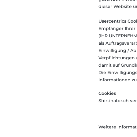
dieser Website un
Usercentrics Coo
Empfänger Ihrer D
(IHR UNTERNEHME
als Auftragsvera
Einwilligung / A
Verpflichtungen 
damit auf Grundla
Die Einwilligung
Informationen z
Cookies
Shirtinator.ch v
Weitere Informat