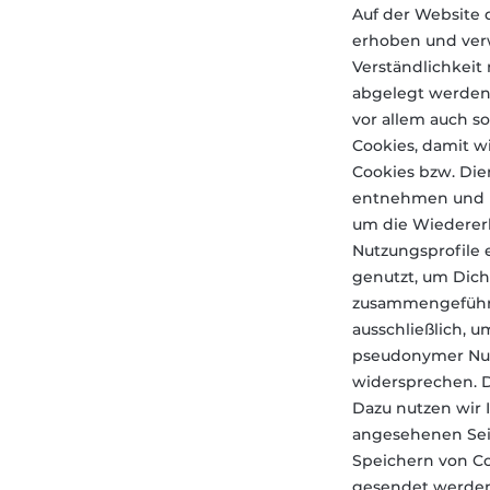
Auf der Website
erhoben und verw
Verständlichkeit
abgelegt werden 
vor allem auch so
Cookies, damit w
Cookies bzw. Die
entnehmen und Ei
um die Wiederer
Nutzungsprofile e
genutzt, um Dich
zusammengeführt
ausschließlich, 
pseudonymer Nut
widersprechen. D
Dazu nutzen wir 
angesehenen Seit
Speichern von Co
gesendet werden.