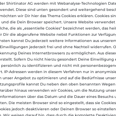
 der Shirtinator AG werden mit Webanalyse-Technologien Da
endet. Diese sind unten gesondert und weitergehend beschr
 möchten wir Dir hier das Thema Cookies erklären. Cookies si
und die Dein Browser speichert. Unsere Website verwendet t
lche, die als „essentielle Cookies“ bezeichnet werden, das hei
ir Dir die abgerufene Website nebst Funktionen zur Verfügun
nsten kannst Du jederzeit weitere Informationen aus unser
nwilligungen jederzeit frei und ohne Nachteil widerrufen. 
kennung Deines Internetbrowsers zu ermöglichen. Aus die
rstellt. Sofern Du nicht hierzu gesondert Deine Einwilligung e
 persönlich zu identifizieren und nicht mit personenbezog
. IP-Adressen werden in diesem Verfahren nur in anonymisi
um unser Angebot zu optimieren und auf die Bedürfnisse uns
zungsprofile kannst Du neben den oben benannten Wegen d
arüber hinaus verwenden wir Cookies, um die Nutzung unser
Informationen über das Datum und die Dauer eines Besuchs 
en. Die meisten Browser sind so eingestellt, dass sie Cookie
okies jedoch deaktivieren oder Deinen Browser so einstellen,
 Wir weisen darauf hin, dass durch die komplette Deaktivie