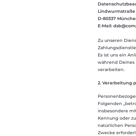
Datenschutzbeauf
Lindwurmstraße 
D-80337 Münche
E-Mail: dsb@com
Zu unseren Diens
Zahlungsdienstlei
Es ist uns ein A
während Deines 
verarbeiten.
2. Verarbeitung 
Personenbezogene 
Folgenden „betrof
insbesondere mit
Kennung oder zu 
natürlichen Pers
Zwecke erforderli