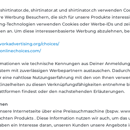
shirtinator.de, shirtinator.at und shirtinator.ch verwenden
e Werbung Besuchern, die sich für unsere Produkte interessi
ting-Technologien verwenden Cookies oder Werbe-IDs und 
en an. Um diese interessenbasierte Werbung abzulehnen, be
orkadvertising.org/choices/
onlinechoices.com/
rmationen wie technische Kennungen aus Deiner Anmeldungsi
tem mit zuverlässigen Werbepartnern austauschen. Dadur
ir eine nahtlose Nutzungserfahrung mit den von Ihnen ve
inzelheiten zu diesen Verknüpfungsfähigkeiten entnehme bitt
attformen findest oder den nachstehenden Erläuterungen.
inen
sere Internetseite über eine Preissuchmaschine (bspw. www.i
chten Produkts . Diese Information nutzen wir auch, um das 
aben ein Interesse daran, unseren Kunden unsere Angebote 