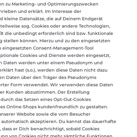
ten zu Marketing- und Optimierungszwecken
ieben und erklärt. Im Interesse der
nd kleine Datensätze, die auf Deinem Endgerät
eilweise sog. Cookies oder andere Technologien,
ßt die unbedingt erforderlich sind bzw. funktionale
g stellen können. Hierzu und zu den eingesetzten
em eingesetzten Consent-Management-Tool
Optionale Cookies und Dienste werden eingesetzt,
sen Daten werden unter einem Pseudonym und
rklärt hast (s.o.), werden diese Daten nicht dazu
enen Daten über den Träger des Pseudonyms
erter Form verwendet. Wir verwenden diese Daten
erer Kunden abzustimmen. Der Erstellung
urch das Setzen eines Opt-Out-Cookies
es Online-Shops kundenfreundlich zu gestalten.
unserer Website sowie die vom Besucher
s automatisch akzeptieren. Du kannst das dauerhafte
 dass er Dich benachrichtigt, sobald Cookies
rung von Cookies nicht mehr sämtliche Funktionen