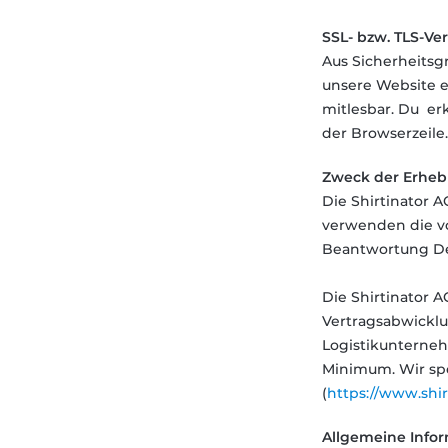
SSL- bzw. TLS-Ve
Aus Sicherheitsg
unsere Website ei
mitlesbar. Du er
der Browserzeile.
Zweck der Erhe
Die Shirtinator A
verwenden die vo
Beantwortung De
Die Shirtinator 
Vertragsabwicklu
Logistikunterneh
Minimum. Wir spe
(
https://www.shir
Allgemeine Info