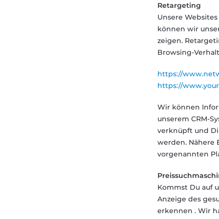
Retargeting
Unsere Websites 
können wir unser
zeigen. Retarge
Browsing-Verhalt
https://www.netw
https://www.your
Wir können Info
unserem CRM-Sys
verknüpft und D
werden. Nähere E
vorgenannten Pl
Preissuchmasch
Kommst Du auf un
Anzeige des gesu
erkennen . Wir h