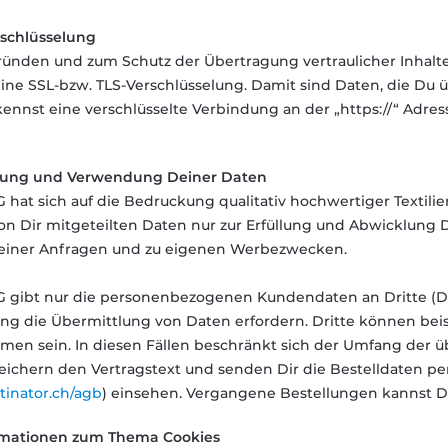
rschlüsselung
ründen und zum Schutz der Übertragung vertraulicher Inhalte,
ne SSL-bzw. TLS-Verschlüsselung. Damit sind Daten, die Du üb
kennst eine verschlüsselte Verbindung an der „https://“ Adre
bung und Verwendung
Deiner Daten
G hat sich auf die Bedruckung qualitativ hochwertiger Textilie
n Dir mitgeteilten Daten nur zur Erfüllung und Abwicklung D
iner Anfragen und zu eigenen Werbezwecken.
AG gibt nur die personenbezogenen Kundendaten an Dritte (Di
ng die Übermittlung von Daten erfordern. Dritte können beis
men sein. In diesen Fällen beschränkt sich der Umfang der üb
ichern den Vertragstext und senden Dir die Bestelldaten per 
tinator.ch/agb
) einsehen. Vergangene Bestellungen kannst 
rmationen zum Thema Cookies