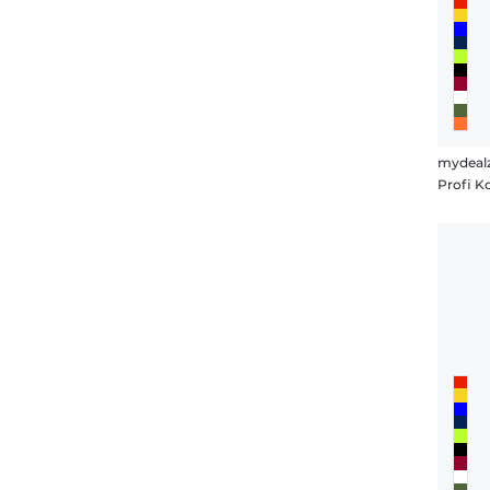
mydeal
Profi K