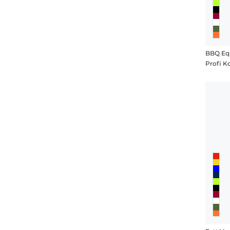
BBQ Eq
Profi K