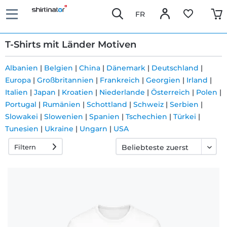
FR
T-Shirts mit Länder Motiven
Albanien
|
Belgien
|
China
|
Dänemark
|
Deutschland
|
Europa
|
Großbritannien
|
Frankreich
|
Georgien
|
Irland
|
Schnelle
Italien
|
Japan
|
Kroatien
|
Niederlande
|
Österreich
|
Polen
|
Lieferung
Portugal
|
Rumänien
|
Schottland
|
Schweiz
|
Serbien
|
Slowakei
|
Slowenien
|
Spanien
|
Tschechien
|
Türkei
|
Tunesien
|
Ukraine
|
Ungarn
|
USA
30 Tage
Filtern
Umtauschrecht
Rückgaberecht
Häufige