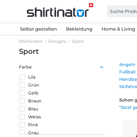
Selbst gestalten
Bekleidung
Home & Living
Shirtinator
Designs
Sport
Sport
Angeln
Farbe
Fußball
Lila
Handbal
Grün
Skifahr
Gelb
Schon 
Braun
"
Jetzt g
Blau
Weiss
Pink
Grau