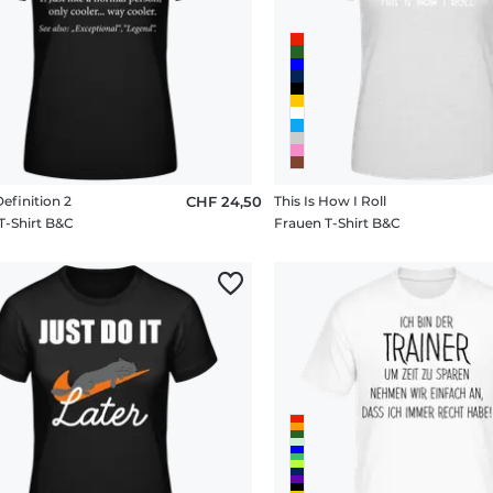
efinition 2
CHF 24,50
This Is How I Roll
T-Shirt B&C
Frauen T-Shirt B&C