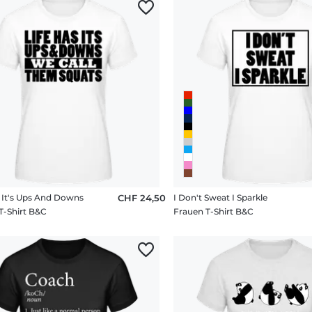
s It's Ups And Downs
CHF 24,50
I Don't Sweat I Sparkle
T-Shirt B&C
Frauen T-Shirt B&C