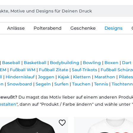
Anlässe
Polterabend
Geschenke
Designs
|
Baseball
|
Basketball
|
Bodybuilding
|
Bowling
|
Boxen
|
Dart
 EM
|
Fußball WM
|
Fußball Zitate
|
Sauf-Trikots
|
Fußball Schür
l
|
Hindernislauf
|
Joggen
|
Kajak
|
Klettern
|
Marathon
|
Pilates
en
|
Snowboard
|
Segeln
|
Surfen
|
Tauchen
|
Tennis
|
Tischtenn
gewußt?
Du magst das Motiv lieber auf einem anderen Produkt,
estalten
", dann auf "Produkt / Farbe ändern" und wähle unter 