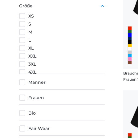
Rot
Größe
Schwarz
XS
Orange
S
M
L
XL
XXL
3XL
4XL
Frauen 
5XL
Männer
Frauen
Bio
Fair Wear