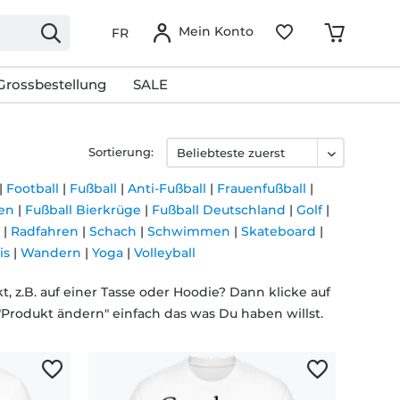
Mein Konto
FR
Grossbestellung
SALE
Sortierung:
|
Football
|
Fußball
|
Anti-Fußball
|
Frauenfußball
|
zen
|
Fußball Bierkrüge
|
Fußball Deutschland
|
Golf
|
|
Radfahren
|
Schach
|
Schwimmen
|
Skateboard
|
is
|
Wandern
|
Yoga
|
Volleyball
 z.B. auf einer Tasse oder Hoodie? Dann klicke auf
"Produkt ändern" einfach das was Du haben willst.