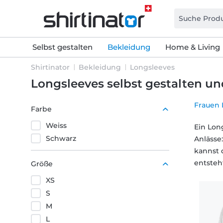
Selbst gestalten
Bekleidung
Home & Living
Shirtinator
Bekleidung
Longsleeves
Longsleeves selbst gestalten u
Frauen 
Farbe
Weiss
Ein Long
Schwarz
Anlässe:
kannst 
entsteh
Größe
XS
S
M
L