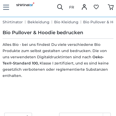
FR
Shirtinator
Bekleidung
Bio Kleidung
Bio Pullover & Ho
Bio Pullover & Hoodie bedrucken
Alles Bio - bei uns findest Du viele verschiedene Bio
Produkte zum selbst gestalten und bedrucken. Die von
Schnelle
uns verwendeten Digitaldrucktinten sind nach
Oeko-
Lieferung
Tex®-Standard 100,
Klasse I zertifiziert, und es sind keine
gesetzlich verbotenen oder reglementierte Substanzen
enthalten.
30 Tage
Umtauschrecht
Rückgaberecht