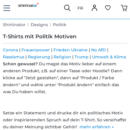
FR
Shirtinator
Designs
Politik
T-Shirts mit Politik Motiven
Corona
|
Frauenpower
|
Frieden Ukraine
|
No AfD
|
Rassismus
|
Regierung
|
Religion
|
Trump
|
Umwelt & Klima
Schnelle
Schon gewusst?
Du magst das Motiv lieber auf einem
Lieferung
anderen Produkt, z.B. auf einer Tasse oder Hoodie? Dann
klicke auf "Jetzt gestalten", dann auf "Produkt / Farbe
ändern" und wähle unter "Produkt ändern" einfach das
30 Tage
was Du haben willst.
Umtauschrecht
Setze ein Statement und drucke dir ein politisches Motiv
Rückgaberecht
oder inspirierenden Spruch auf dein T-Shirt. So verschaffst
du deiner Meinung sichtbar Gehör!
mehr erfahren »