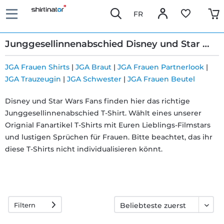
FR
Junggesellinnenabschied Disney und Star Wars T-Shirts
JGA Frauen Shirts
|
JGA Braut
|
JGA Frauen Partnerlook
|
JGA Trauzeugin
|
JGA Schwester
|
JGA Frauen Beutel
Schnelle
Disney und Star Wars Fans finden hier das richtige
Lieferung
Junggesellinnenabschied T-Shirt. Wählt eines unserer
Orignial Fanartikel T-Shirts mit Euren Lieblings-Filmstars
30 Tage
und lustigen Sprüchen für Frauen. Bitte beachtet, das ihr
diese T-Shirts nicht individualisieren könnt.
Umtauschrecht
Rückgaberecht
Filtern
Häufige