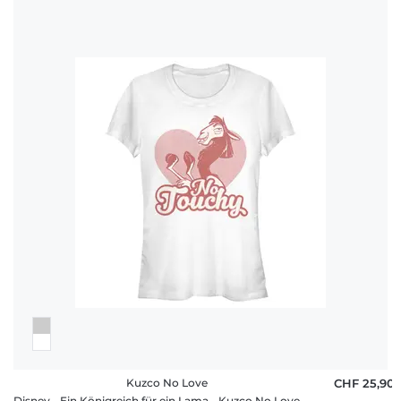
Kuzco No Love
CHF 25,90
Disney - Ein Königreich für ein Lama - Kuzco No Love - Valentinstag - Frauen T-Shirt