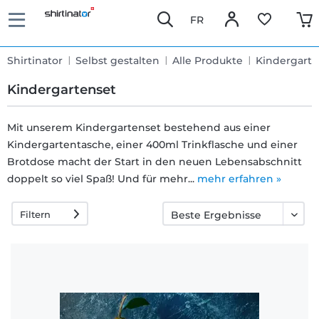
FR
Shirtinator
Selbst gestalten
Alle Produkte
Kindergarte
Kindergartenset
Mit unserem Kindergartenset bestehend aus einer
Kindergartentasche, einer 400ml Trinkflasche und einer
Schnelle
Brotdose macht der Start in den neuen Lebensabschnitt
Lieferung
doppelt so viel Spaß! Und für mehr...
mehr erfahren »
Filtern
30 Tage
Umtauschrecht
Rückgaberecht