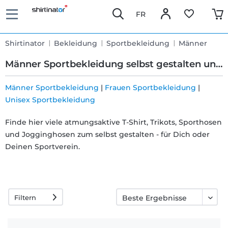
FR
Shirtinator
Bekleidung
Sportbekleidung
Männer
Männer Sportbekleidung selbst gestalten und bedrucken
Männer Sportbekleidung
|
Frauen Sportbekleidung
|
Unisex Sportbekleidung
Schnelle
Finde hier viele atmungsaktive T-Shirt, Trikots, Sporthosen
Lieferung
und Jogginghosen zum selbst gestalten - für Dich oder
Deinen Sportverein.
30 Tage
Umtauschrecht
Filtern
Rückgaberecht