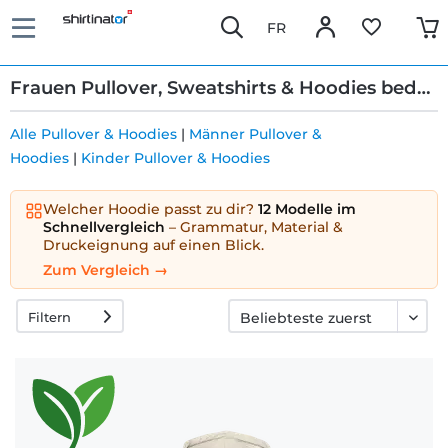
FR
Frauen Pullover, Sweatshirts & Hoodies bedrucken
Alle Pullover & Hoodies
|
Männer Pullover &
Hoodies
|
Kinder Pullover & Hoodies
Schnelle
Lieferung
Welcher Hoodie passt zu dir?
12 Modelle im
Schnellvergleich
– Grammatur, Material &
Druckeignung auf einen Blick.
30 Tage
Zum Vergleich →
Umtauschrecht
Filtern
Rückgaberecht
Häufige