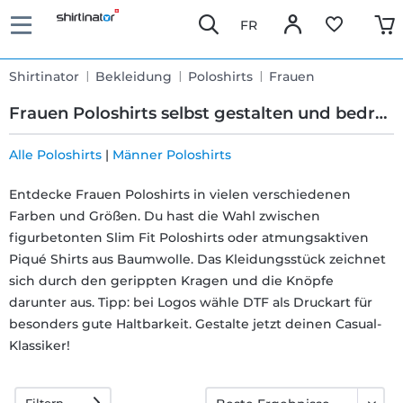
FR
Shirtinator
Bekleidung
Poloshirts
Frauen
Frauen Poloshirts selbst gestalten und bedrucken
Alle Poloshirts
|
Männer Poloshirts
Schnelle
Entdecke Frauen Poloshirts in vielen verschiedenen
Farben und Größen. Du hast die Wahl zwischen
Lieferung
figurbetonten Slim Fit Poloshirts oder atmungsaktiven
Piqué Shirts aus Baumwolle. Das Kleidungsstück zeichnet
30 Tage
sich durch den gerippten Kragen und die Knöpfe
darunter aus. Tipp: bei Logos wähle DTF als Druckart für
Umtauschrecht
besonders gute Haltbarkeit. Gestalte jetzt deinen Casual-
Klassiker!
Rückgaberecht
Filtern