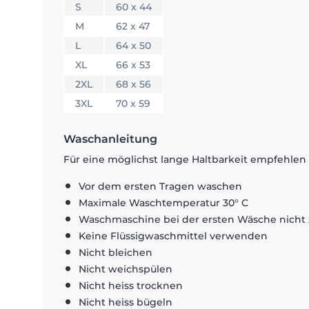
S
60 x 44
M
62 x 47
L
64 x 50
XL
66 x 53
2XL
68 x 56
3XL
70 x 59
Waschanleitung
Für eine möglichst lange Haltbarkeit empfehlen
Vor dem ersten Tragen waschen
Maximale Waschtemperatur 30° C
Waschmaschine bei der ersten Wäsche nicht 
Keine Flüssigwaschmittel verwenden
Nicht bleichen
Nicht weichspülen
Nicht heiss trocknen
Nicht heiss bügeln