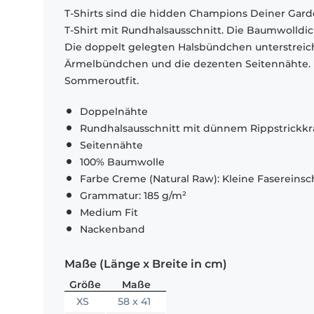
T-Shirts sind die hidden Champions Deiner Garde
T-Shirt mit Rundhalsausschnitt. Die Baumwolldi
Die doppelt gelegten Halsbündchen unterstrei
Ärmelbündchen und die dezenten Seitennähte. El
Sommeroutfit.
Doppelnähte
Rundhalsausschnitt mit dünnem Rippstrickk
Seitennähte
100% Baumwolle
Farbe Creme (Natural Raw): Kleine Fasereinsch
Grammatur: 185 g/m²
Medium Fit
Nackenband
Maße (Länge x Breite in cm)
Größe
Maße
XS
58 x 41