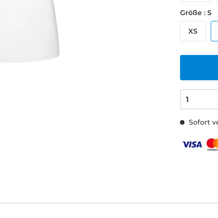
Größe : S
XS
Sofort v