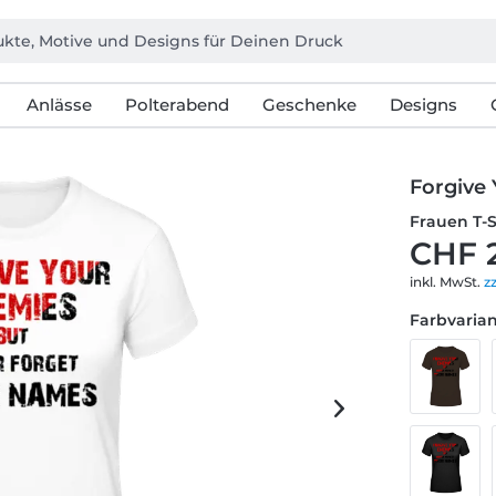
Anlässe
Polterabend
Geschenke
Designs
Forgive
Frauen T-
CHF 
inkl. MwSt.
z
Farbvarian