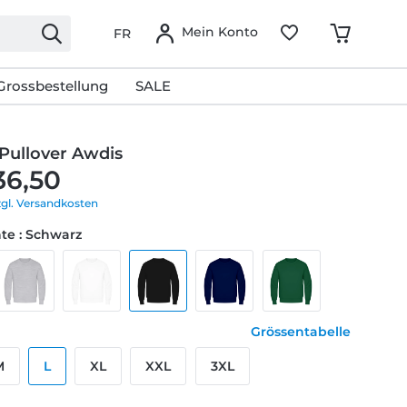
Mein Konto
FR
Grossbestellung
SALE
Pullover Awdis
36,50
zgl. Versandkosten
te : Schwarz
Grössentabelle
M
L
XL
XXL
3XL