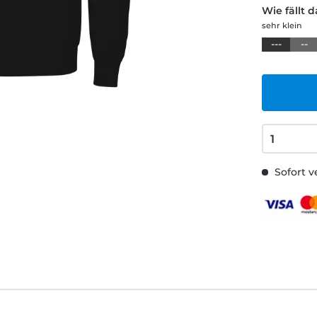
Wie fällt 
sehr klein
---
--
Sofort v