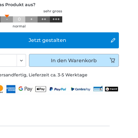
das Produkt aus?
sehr gross
-
0
+
++
+++
normal
Jetzt gestalten
In den
Warenkorb
ersandfertig, Lieferzeit ca. 3-5 Werktage