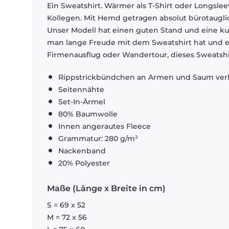
Ein Sweatshirt. Wärmer als T-Shirt oder Longsle
Kollegen. Mit Hemd getragen absolut bürotauglich
Unser Modell hat einen guten Stand und eine ku
man lange Freude mit dem Sweatshirt hat und es s
Firmenausflug oder Wandertour, dieses Sweatsh
Rippstrickbündchen an Armen und Saum verh
Seitennähte
Set-In-Ärmel
80% Baumwolle
Innen angerautes Fleece
Grammatur: 280 g/m²
Nackenband
20% Polyester
Maße (Länge x Breite in cm)
S = 69 x 52
M = 72 x 56