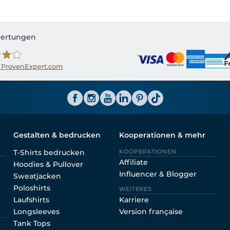
ertungen
 ProvenExpert.com
ator CH
Gestalten & bedrucken
Kooperationen & mehr
T-Shirts bedrucken
KOOPERATIONEN
Affiliate
Hoodies & Pullover
Influencer & Blogger
Sweatjacken
Poloshirts
WEITERES
Laufshirts
Karriere
Longsleeves
Version française
Tank Tops