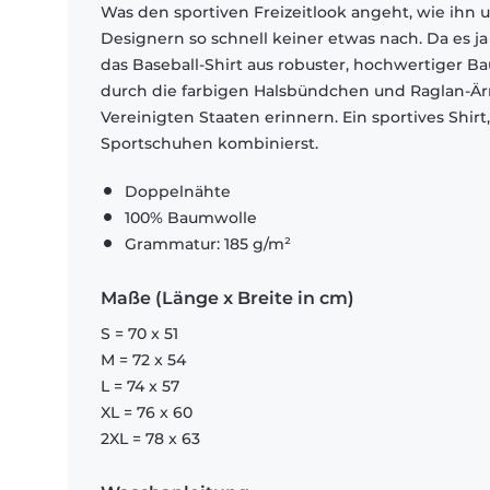
Was den sportiven Freizeitlook angeht, wie ihn 
Designern so schnell keiner etwas nach. Da es ja
das Baseball-Shirt aus robuster, hochwertiger B
durch die farbigen Halsbündchen und Raglan-Ärm
Vereinigten Staaten erinnern. Ein sportives Shi
Sportschuhen kombinierst.
Doppelnähte
100% Baumwolle
Grammatur: 185 g/m²
Maße (Länge x Breite in cm)
S = 70 x 51
M = 72 x 54
L = 74 x 57
XL = 76 x 60
2XL = 78 x 63