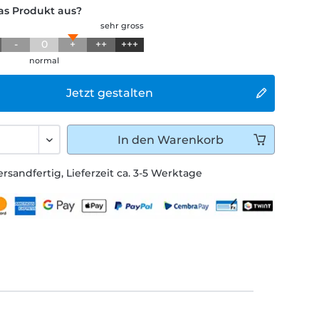
das Produkt aus?
sehr gross
-
0
+
++
+++
normal
Jetzt gestalten
In den
Warenkorb
ersandfertig, Lieferzeit ca. 3-5 Werktage