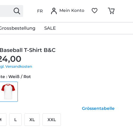
Mein Konto
FR
Grossbestellung
SALE
Baseball T-Shirt B&C
24,00
zgl. Versandkosten
te : Weiß / Rot
Grössentabelle
M
L
XL
XXL