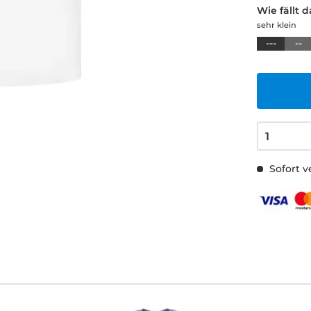
Wie fällt 
sehr klein
---
--
Sofort v