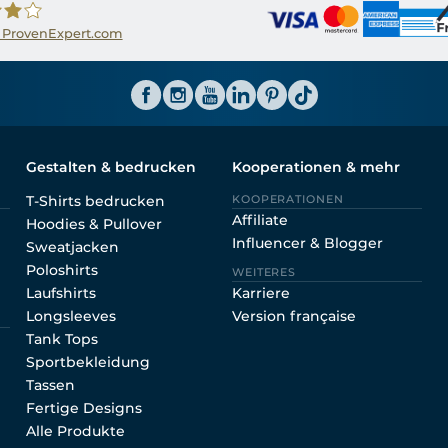
 ProvenExpert.com
ator CH
Gestalten & bedrucken
Kooperationen & mehr
T-Shirts bedrucken
KOOPERATIONEN
Affiliate
Hoodies & Pullover
Influencer & Blogger
Sweatjacken
Poloshirts
WEITERES
Laufshirts
Karriere
Longsleeves
Version française
Tank Tops
Sportbekleidung
Tassen
Fertige Designs
Alle Produkte