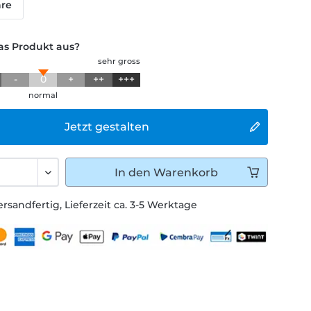
hre
das Produkt aus?
sehr gross
-
0
+
++
+++
normal
Jetzt gestalten
In den
Warenkorb
ersandfertig, Lieferzeit ca. 3-5 Werktage