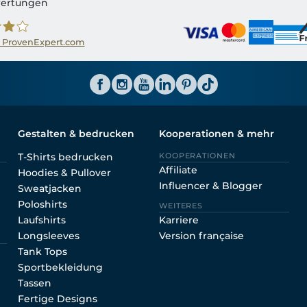
ertungen
 ProvenExpert.com
ator CH
Gestalten & bedrucken
Kooperationen & mehr
T-Shirts bedrucken
KOOPERATIONEN
Affiliate
Hoodies & Pullover
Influencer & Blogger
Sweatjacken
Poloshirts
WEITERES
Laufshirts
Karriere
Longsleeves
Version française
Tank Tops
Sportbekleidung
Tassen
Fertige Designs