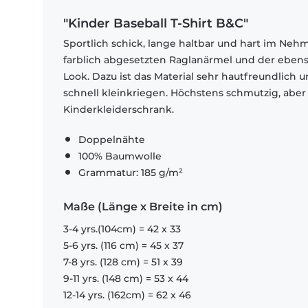
"Kinder Baseball T-Shirt B&C"
Sportlich schick, lange haltbar und hart im Neh
farblich abgesetzten Raglanärmel und der ebens
Look. Dazu ist das Material sehr hautfreundlich un
schnell kleinkriegen. Höchstens schmutzig, aber 
Kinderkleiderschrank.
Doppelnähte
100% Baumwolle
Grammatur: 185 g/m²
Maße (Länge x Breite in cm)
3-4 yrs.(104cm) = 42 x 33
5-6 yrs. (116 cm) = 45 x 37
7-8 yrs. (128 cm) = 51 x 39
9-11 yrs. (148 cm) = 53 x 44
12-14 yrs. (162cm) = 62 x 46