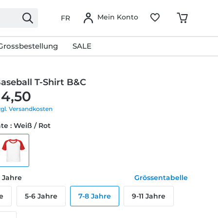
Mein Konto
FR
Grossbestellung
SALE
aseball T-Shirt B&C
14,50
zgl. Versandkosten
te : Weiß / Rot
8 Jahre
Grössentabelle
e
5-6 Jahre
7-8 Jahre
9-11 Jahre