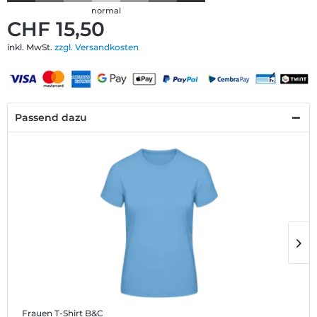
normal
CHF 15,50
inkl. MwSt.
zzgl. Versandkosten
Passend dazu
Frauen T-Shirt B&C
M