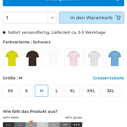
In den
Warenkorb
Sofort versandfertig, Lieferzeit ca. 3-5 Werktage
Farbvariante : Schwarz
Größe : M
Grössentabelle
XS
S
M
L
XL
XXL
3XL
Wie fällt das Produkt aus?
sehr klein
sehr gross
---
--
-
0
+
++
+++