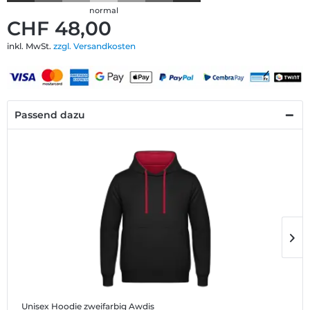
normal
CHF 48,00
inkl. MwSt.
zzgl. Versandkosten
Passend dazu
Unisex Hoodie zweifarbig Awdis
M