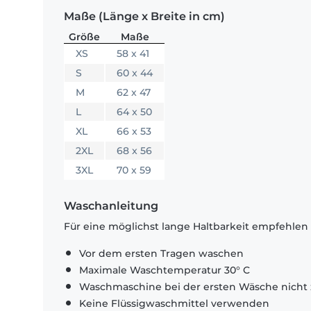
Maße (Länge x Breite in cm)
Größe
Maße
XS
58 x 41
S
60 x 44
M
62 x 47
L
64 x 50
XL
66 x 53
2XL
68 x 56
3XL
70 x 59
Waschanleitung
Für eine möglichst lange Haltbarkeit empfehlen
Vor dem ersten Tragen waschen
Maximale Waschtemperatur 30° C
Waschmaschine bei der ersten Wäsche nicht 
Keine Flüssigwaschmittel verwenden