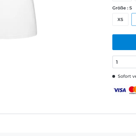
Größe : S
XS
Sofort v